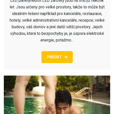
LED panelyneboli LED žárovky jsou na trhu již několik
let. Jsou určeny pro velké prostory, takže to může být
ideálním řešení například pro kanceláře, restaurace,
hotely, velké administrativní kanceláře, recepce, velké
budovy, váš domov a jiné další větší prostory. Jejich
výhodou, která to bezpochyby je, je úspora elektrické
energie, potažmo…
PŘEČÍST