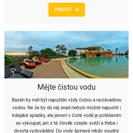
PŘEČÍST
Mějte čistou vodu
Bazén by měl být napuštěn vždy čistou a nezávadnou
vodou. Ne že by do něj snad nebylo možné napustit i
kdejaké splašky, ale jenom v čisté vodě je potěšením
se vykoupat, jen z té člověk vzejde svěží a třeba i
dosyta vydováděný. Do vody špinavé nikdo soudný