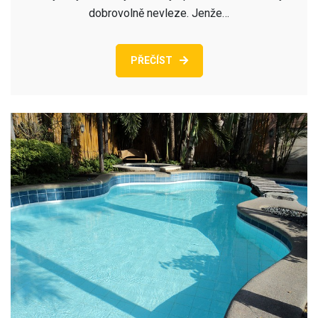
dobrovolně nevleze. Jenže…
PŘEČÍST