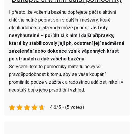
I přesto, že vašemu bazénu dopřejete péči a aktivní
chlór, je nutné poprat se i s dalšími nešvary, které
dlouhodobě stojatá voda může přinést.
Je tedy
nevyhnutelné – pořídit si k nim i další přípravky,
které by stabilizovaly její ph, odstraní její nadměrné
zazelenání nebo dokonce vznik vápenných krust
po stranách a dně vašeho bazénu.
Se všemi těmito pomocníky máte tu nejvyšší
pravděpodobnost k tomu, aby se vaše koupání
proměnilo pouze v zážitek a radostnou událost, nikoli v
neustálý boj o jeho prvotřídní vzhled.
4.6/5 - (5 votes)