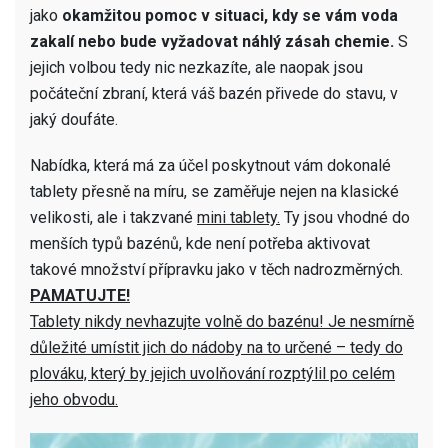
jako
okamžitou pomoc v situaci, kdy se vám voda
zakalí nebo bude vyžadovat náhlý zásah chemie.
S
jejich volbou tedy nic nezkazíte, ale naopak jsou
počáteční zbraní, která váš bazén přivede do stavu, v
jaký doufáte.
Nabídka, která má za účel poskytnout vám dokonalé
tablety přesně na míru, se zaměřuje nejen na klasické
velikosti, ale i takzvané
mini tablety.
Ty jsou vhodné do
menších typů bazénů, kde není potřeba aktivovat
takové množství přípravku jako v těch nadrozměrných.
PAMATUJTE!
Tablety nikdy nevhazujte volně do bazénu! Je nesmírně
důležité umístit jich do nádoby na to určené – tedy do
plováku, který by jejich uvolňování rozptýlil po celém
jeho obvodu.