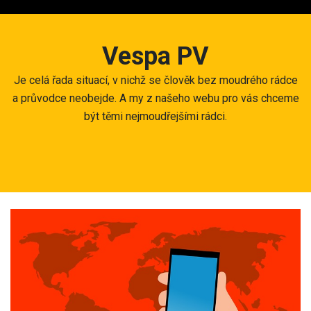
Skip
to
content
Vespa PV
Je celá řada situací, v nichž se člověk bez moudrého rádce
a průvodce neobejde. A my z našeho webu pro vás chceme
být těmi nejmoudřejšími rádci.