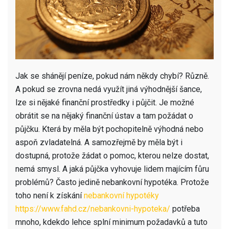
Jak se shánějí peníze, pokud nám někdy chybí? Různě.
A pokud se zrovna nedá využít jiná výhodnější šance,
lze si nějaké finanční prostředky i půjčit. Je možné
obrátit se na nějaký finanční ústav a tam požádat o
půjčku. Která by měla být pochopitelně výhodná nebo
aspoň zvladatelná. A samozřejmě by měla být i
dostupná, protože žádat o pomoc, kterou nelze dostat,
nemá smysl.
A jaká půjčka vyhovuje lidem majícím fůru
problémů? Často jedině nebankovní hypotéka. Protože
toho není k získání
nebankovní hypotéky
https://www.fahd.cz/nebankovni-hypoteka/
potřeba
mnoho, kdekdo lehce splní minimum požadavků a tuto