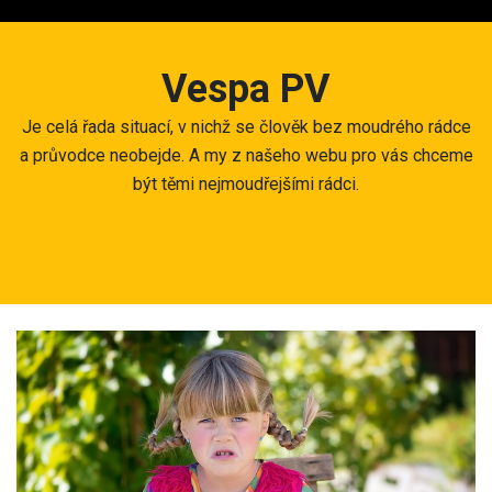
Skip
to
content
Vespa PV
Je celá řada situací, v nichž se člověk bez moudrého rádce
a průvodce neobejde. A my z našeho webu pro vás chceme
být těmi nejmoudřejšími rádci.