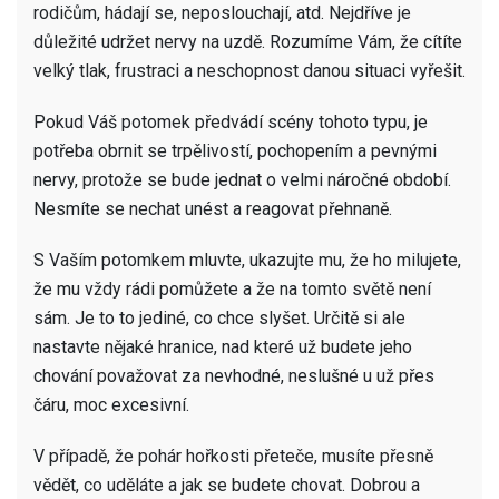
rodičům, hádají se, neposlouchají, atd. Nejdříve je
důležité udržet nervy na uzdě. Rozumíme Vám, že cítíte
velký tlak, frustraci a neschopnost danou situaci vyřešit.
Pokud Váš potomek předvádí scény tohoto typu, je
potřeba obrnit se trpělivostí, pochopením a pevnými
nervy, protože se bude jednat o velmi náročné období.
Nesmíte se nechat unést a reagovat přehnaně.
S Vaším potomkem mluvte, ukazujte mu, že ho milujete,
že mu vždy rádi pomůžete a že na tomto světě není
sám. Je to to jediné, co chce slyšet. Určitě si ale
nastavte nějaké hranice, nad které už budete jeho
chování považovat za nevhodné, neslušné u už přes
čáru, moc excesivní.
V případě, že pohár hořkosti přeteče, musíte přesně
vědět, co uděláte a jak se budete chovat. Dobrou a