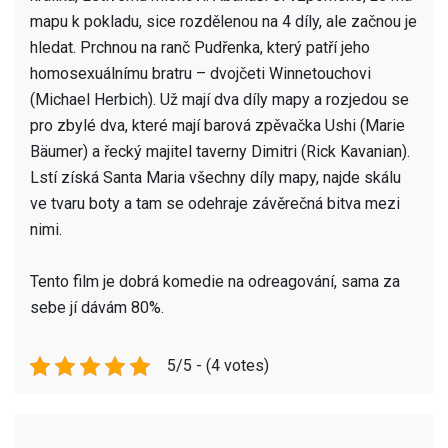
mapu k pokladu, sice rozdělenou na 4 díly, ale začnou je
hledat. Prchnou na ranč Pudřenka, který patří jeho
homosexuálnímu bratru – dvojčeti Winnetouchovi
(Michael Herbich). Už mají dva díly mapy a rozjedou se
pro zbylé dva, které mají barová zpěvačka Ushi (Marie
Bäumer) a řecký majitel taverny Dimitri (Rick Kavanian).
Lstí získá Santa Maria všechny díly mapy, najde skálu
ve tvaru boty a tam se odehraje závěrečná bitva mezi
nimi.
Tento film je dobrá komedie na odreagování, sama za
sebe jí dávám 80%.
5/5 - (4 votes)