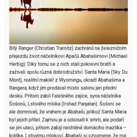
Bílý Ranger (Christian Tramitz) zachránil na železničním
přejezdu život náčelníkovi Apačů Abahašimovi (Michael
Herbig). Díky tomu se z nich stali pokrevní bratři a
zažívali spolu různá dobrodružství. Santa Maria (Sky Du
Mont), realitní makléř z Wyomingu, okradl Abahašima a
Rangera, když jim prodával místo salonu jen přední
desku. Přitom zabil Falešného zajíce, syna náčelníka
Šošonů, Lstivého mloka (Irshad Panjatan). Šošoni se
ale domnívali, že vrahem je Abahaši, jelikož Santa Maria
byl jejich přítel. Zajmou je a odsoudí k smrti, ale podaří
se jim utéci, přitom zabijí nechtěně domácího mazlíka –
králíka, Lstivému mlokovi. Abahaši si vzpomene, že má