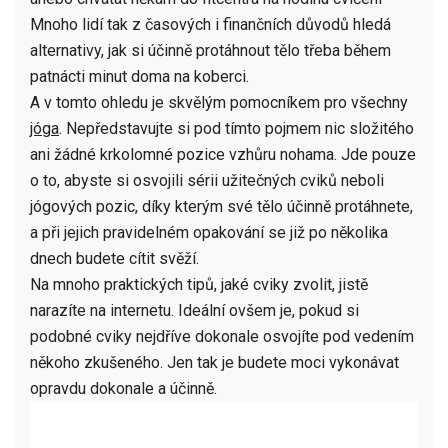
Mnoho lidí tak z časových i finančních důvodů hledá
alternativy, jak si účinně protáhnout tělo třeba během
patnácti minut doma na koberci.
A v tomto ohledu je skvělým pomocníkem pro všechny
jóga
. Nepředstavujte si pod tímto pojmem nic složitého
ani žádné krkolomné pozice vzhůru nohama. Jde pouze
o to, abyste si osvojili sérii užitečných cviků neboli
jógových pozic, díky kterým své tělo účinně protáhnete,
a při jejich pravidelném opakování se již po několika
dnech budete cítit svěží.
Na mnoho praktických tipů, jaké cviky zvolit, jistě
narazíte na internetu. Ideální ovšem je, pokud si
podobné cviky nejdříve dokonale osvojíte pod vedením
někoho zkušeného. Jen tak je budete moci vykonávat
opravdu dokonale a účinně.