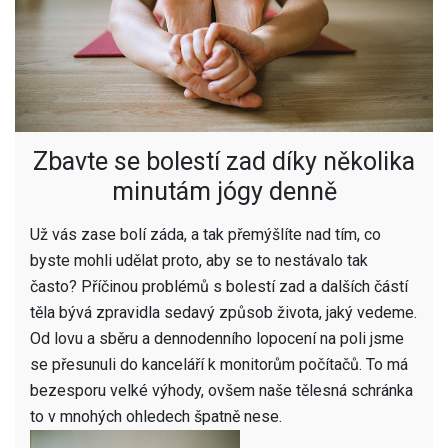
Zbavte se bolestí zad díky několika
minutám jógy denně
Už vás zase bolí záda, a tak přemýšlíte nad tím, co
byste mohli udělat proto, aby se to nestávalo tak
často? Příčinou problémů s bolestí zad a dalších částí
těla bývá zpravidla sedavý způsob života, jaký vedeme.
Od lovu a sběru a dennodenního lopocení na poli jsme
se přesunuli do kanceláří k monitorům počítačů. To má
bezesporu velké výhody, ovšem naše tělesná schránka
to v mnohých ohledech špatně nese.