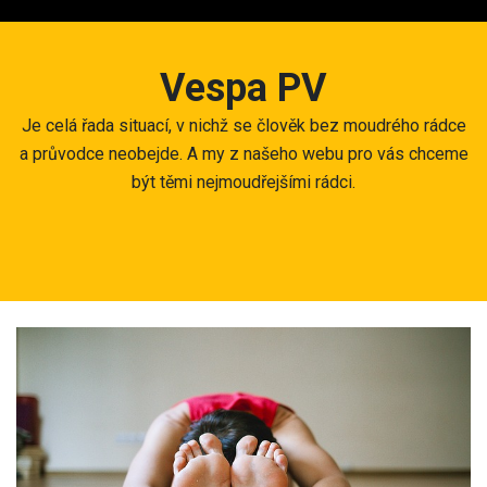
Skip
to
content
Vespa PV
Je celá řada situací, v nichž se člověk bez moudrého rádce
a průvodce neobejde. A my z našeho webu pro vás chceme
být těmi nejmoudřejšími rádci.