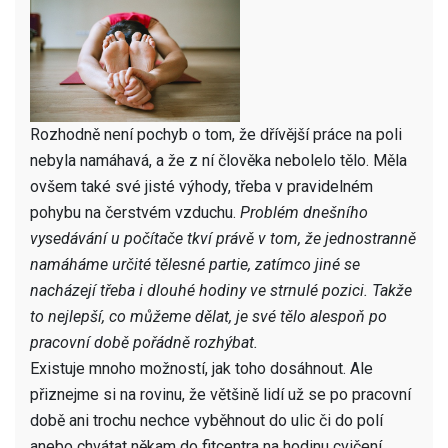
Rozhodně není pochyb o tom, že dřívější práce na poli
nebyla namáhavá, a že z ní člověka nebolelo tělo. Měla
ovšem také své jisté výhody, třeba v pravidelném
pohybu na čerstvém vzduchu.
Problém dnešního
vysedávání u počítače tkví právě v tom, že jednostranně
namáháme určité tělesné partie, zatímco jiné se
nacházejí třeba i dlouhé hodiny ve strnulé pozici.
Takže
to nejlepší, co můžeme dělat, je své tělo alespoň po
pracovní době pořádně rozhýbat.
Existuje mnoho možností, jak toho dosáhnout. Ale
přiznejme si na rovinu, že většině lidí už se po pracovní
době ani trochu nechce vyběhnout do ulic či do polí
anebo chvátat někam do fitcentra na hodinu cvičení