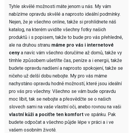
Tyhle skvělé možnosti máte jenom u nás. My vám
nabízíme opravdu skvělé a naprosto ideální podmínky.
Nejen, že je všechno online, takže si prohlídnete náš
katalog, na kterém uvidíte všechny fotky našich
produktů i s popisem, takže to bude pro vás přehledné,
ale na druhou stranu
máme pro vás i internetové
ceny
a navíc vám všechno doručíme až domů, takže vy
tímhle způsobem ušetříte čas, peníze a i energii, takže
budete opravdu nadšení a naprosto spokojení, takže se
ničeho už delší dobu nebojte. My pro vás máme
nachystáno opravdu hodně možností, které jsou ideální
pro vás pro všechny. Všechno se vám bude opravdu
moc líbit, tak se nebojte a přesvědčte se o našich
slovech sami na vaše vlastní oči, anebo rovnou na vaši
vlastní kůži a pociťte ten komfort
ve spánku. Pak
budete odpočat a všechno půjde lépe v práci a i ve
vašem osobním životě.