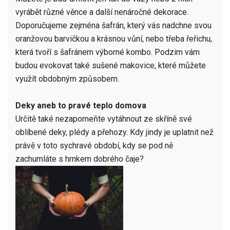
vyrábět různé věnce a další nenáročné dekorace.
Doporučujeme zejména šafrán, který vás nadchne svou
oranžovou barvičkou a krásnou vůní, nebo třeba řeřichu,
která tvoří s šafránem výborné kombo. Podzim vám
budou evokovat také sušené makovice, které můžete
využít obdobným způsobem.
Deky
aneb to pravé teplo domova
Určitě také nezapomeňte vytáhnout ze skříně své
oblíbené deky, plédy a přehozy. Kdy jindy je uplatnit než
právě v toto sychravé období, kdy se pod ně
zachumláte s hrnkem dobrého čaje?