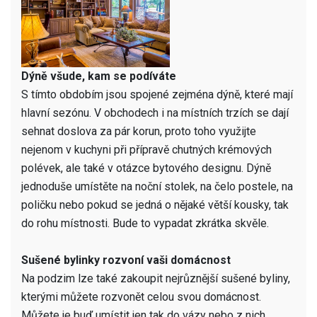
Dýně všude, kam se podíváte
S tímto obdobím jsou spojené zejména dýně, které mají
hlavní sezónu. V obchodech i na místních trzích se dají
sehnat doslova za pár korun, proto toho využijte
nejenom v kuchyni při přípravě chutných krémových
polévek, ale také v otázce bytového designu. Dýně
jednoduše umístěte na noční stolek, na čelo postele, na
poličku nebo pokud se jedná o nějaké větší kousky, tak
do rohu místnosti. Bude to vypadat zkrátka skvěle.
Sušené bylinky rozvoní vaši domácnost
Na podzim lze také zakoupit nejrůznější sušené byliny,
kterými můžete rozvonět celou svou domácnost.
Můžete je buď umístit jen tak do vázy nebo z nich