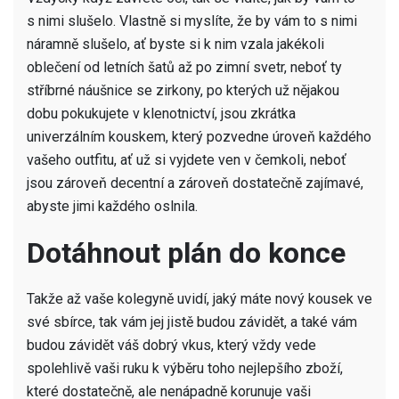
s nimi slušelo. Vlastně si myslíte, že by vám to s nimi
náramně slušelo, ať byste si k nim vzala jakékoli
oblečení od letních šatů až po zimní svetr, neboť ty
stříbrné náušnice se zirkony
, po kterých už nějakou
dobu pokukujete v klenotnictví, jsou zkrátka
univerzálním kouskem, který pozvedne úroveň každého
vašeho outfitu, ať už si vyjdete ven v čemkoli, neboť
jsou zároveň decentní a zároveň dostatečně zajímavé,
abyste jimi každého oslnila.
Dotáhnout plán do konce
Takže až vaše kolegyně uvidí, jaký máte nový kousek ve
své sbírce, tak vám jej jistě budou závidět, a také vám
budou závidět váš dobrý vkus, který vždy vede
spolehlivě vaši ruku k výběru toho nejlepšího zboží,
které dostatečně, ale nenápadně korunuje vaši