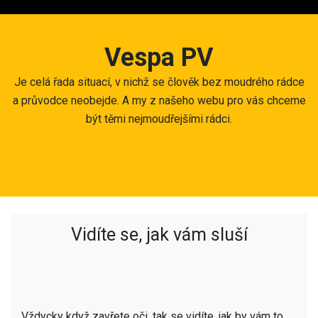
Skip
to
content
Vespa PV
Je celá řada situací, v nichž se člověk bez moudrého rádce
a průvodce neobejde. A my z našeho webu pro vás chceme
být těmi nejmoudřejšími rádci.
Vidíte se, jak vám sluší
Vždycky když zavřete oči, tak se vidíte, jak by vám to