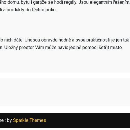
 domu, bytu i garáže se hodí regály. Jsou elegantním řešením, jso
 a produkty do těchto polic.
o nich dáte. Unesou opravdu hodně a svou praktičností je jen t
gn. Úložný prostor Vám může navíc jedině pomoci šetřit místo.
e : by
Sparkle Themes