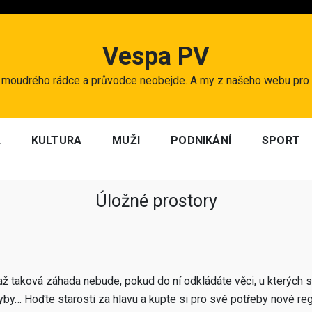
Vespa PV
bez moudrého rádce a průvodce neobejde. A my z našeho webu pro 
A
KULTURA
MUŽI
PODNIKÁNÍ
SPORT
Úložné prostory
ž taková záhada nebude, pokud do ní odkládáte věci, u kterých si
kdyby… Hoďte starosti za hlavu a kupte si pro své potřeby nové reg