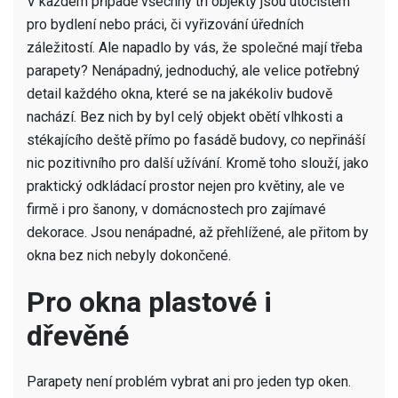
V každém případě všechny tři objekty jsou útočištěm
pro bydlení nebo práci, či vyřizování úředních
záležitostí. Ale napadlo by vás, že společné mají třeba
parapety
? Nenápadný, jednoduchý, ale velice potřebný
detail každého okna, které se na jakékoliv budově
nachází. Bez nich by byl celý objekt obětí vlhkosti a
stékajícího deště přímo po fasádě budovy, co nepřináší
nic pozitivního pro další užívání. Kromě toho slouží, jako
praktický odkládací prostor nejen pro květiny, ale ve
firmě i pro šanony, v domácnostech pro zajímavé
dekorace. Jsou nenápadné, až přehlížené, ale přitom by
okna bez nich nebyly dokončené.
Pro okna plastové i
dřevěné
Parapety není problém vybrat ani pro jeden typ oken.