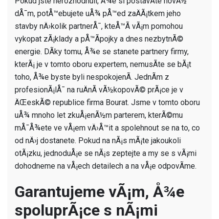
Pokud jste nerozhodnuli, Å¾e si postavÃ­te novÃ½
dÅ¯m, potÅ™ebujete uÅ¾ pÅ™ed zaÄÃ¡tkem jeho
stavby nÄ›kolik partnerÅ¯, kteÅ™Ã­ vÃ¡m pomohou
vykopat zÃ¡klady a pÅ™Ã­pojky a dnes nezbytnÃ©
energie. DÃ­ky tomu, Å¾e se stanete partnery firmy,
kterÃ¡ je v tomto oboru expertem, nemusÃ­te se bÃ¡t
toho, Å¾e byste byli nespokojenÃ­. JednÃ­m z
profesionÃ¡lÅ¯ na
ruÄnÃ­ vÃ½kopovÃ© prÃ¡ce
je v
ÄŒeskÃ© republice firma Bourat. Jsme v tomto oboru
uÅ¾ mnoho let zkuÅ¡enÃ½m parterem, kterÃ©mu
mÅ¯Å¾ete ve vÅ¡em vÄ›Å™it a spolehnout se na to, co
od nÄ›j dostanete. Pokud na nÃ¡s mÃ¡te jakoukoli
otÃ¡zku, jednoduÅ¡e se nÃ¡s zeptejte a my se s vÃ¡mi
dohodneme na vÅ¡ech detailech a na vÅ¡e odpovÃ­me.
Garantujeme vÃ¡m, Å¾e
spoluprÃ¡ce s nÃ¡mi