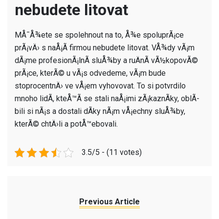
nebudete litovat
MÅ¯Å¾ete se spolehnout na to, Å¾e spoluprÃ¡ce
prÃ¡vÄ› s naÅ¡Ã­ firmou nebudete litovat. VÅ¾dy vÃ¡m
dÃ¡me profesionÃ¡lnÃ­ sluÅ¾by a ruÄnÃ­ vÃ½kopovÃ©
prÃ¡ce, kterÃ© u vÃ¡s odvedeme, vÃ¡m bude
stoprocentnÄ› ve vÅ¡em vyhovovat. To si potvrdilo
mnoho lidÃ­, kteÅ™Ã­ se stali naÅ¡imi zÃ¡kaznÃ­ky, oblÃ­
bili si nÃ¡s a dostali dÃ­ky nÃ¡m vÅ¡echny sluÅ¾by,
kterÃ© chtÄ›li a potÅ™ebovali.
3.5/5 - (11 votes)
Previous Article