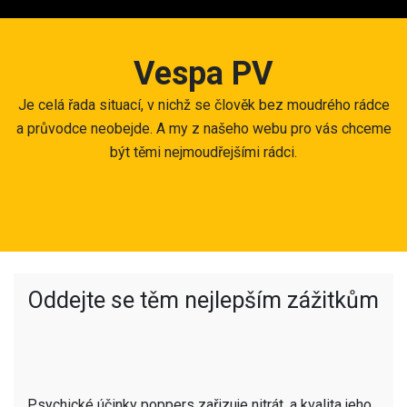
Skip
to
content
Vespa PV
Je celá řada situací, v nichž se člověk bez moudrého rádce
a průvodce neobejde. A my z našeho webu pro vás chceme
být těmi nejmoudřejšími rádci.
Oddejte se těm nejlepším zážitkům
Psychické účinky poppers zařizuje nitrát, a kvalita jeho