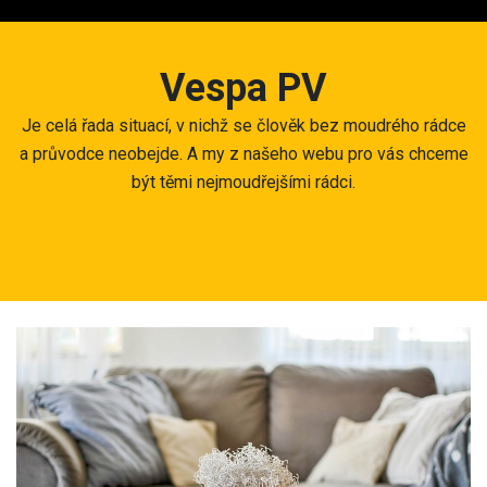
Skip
to
content
Vespa PV
Je celá řada situací, v nichž se člověk bez moudrého rádce
a průvodce neobejde. A my z našeho webu pro vás chceme
být těmi nejmoudřejšími rádci.